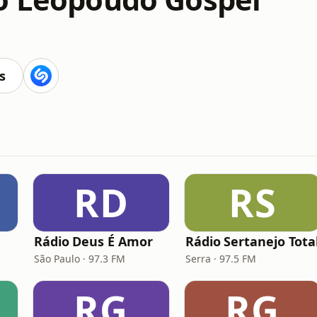
s
RD
RS
Rádio Deus É Amor
Rádio Sertanejo Tota
São Paulo · 97.3 FM
Serra · 97.5 FM
RG
RG