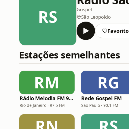
RS
Gospel
São Leopoldo
Favorito
Estações semelhantes
RM
RG
Rádio Melodia FM 97,5
Rede Gospel FM
Rio de Janeiro · 97.5 FM
São Paulo · 90.1 FM
RN
RS