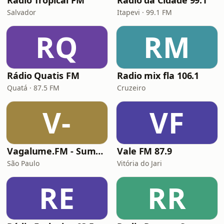
Radio Tropical FM
Rádio da Cidade 99.1
Salvador
Itapevi · 99.1 FM
RQ
RM
Rádio Quatis FM
Radio mix fla 106.1
Quatá · 87.5 FM
Cruzeiro
V-
VF
Vagalume.FM - Summer
Vale FM 87.9
São Paulo
Vitória do Jari
RE
RR