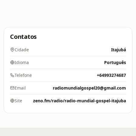
Contatos
Cidade
Itajubá
Idioma
Português
Telefone
+64993274687
Email
radiomundialgospel20@gmail.com
Site
zeno.fm/radio/radio-mundial-gospel-itajuba