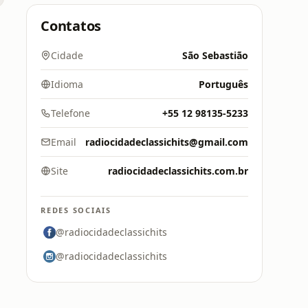
Contatos
Cidade
São Sebastião
Idioma
Português
Telefone
+55 12 98135-5233
Email
radiocidadeclassichits@gmail.com
Site
radiocidadeclassichits.com.br
REDES SOCIAIS
@radiocidadeclassichits
@radiocidadeclassichits