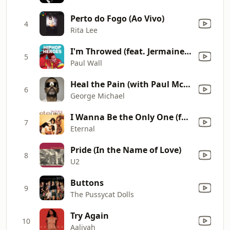
Perto do Fogo (Ao Vivo)
4
Rita Lee
I'm Throwed (feat. Jermaine Dupri)
5
Paul Wall
Heal the Pain (with Paul McCartney)
6
George Michael
I Wanna Be the Only One (feat. Bebe Winans)
7
Eternal
Pride (In the Name of Love)
8
U2
Buttons
9
The Pussycat Dolls
Try Again
10
Aaliyah