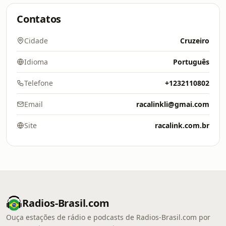
Contatos
Cidade
Cruzeiro
Idioma
Português
Telefone
+1232110802
Email
racalinkli@gmai.com
Site
racalink.com.br
Radios-Brasil.com
Ouça estações de rádio e podcasts de Radios-Brasil.com por