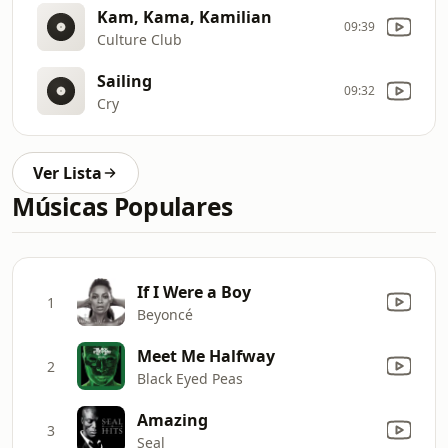
Kam, Kama, Kamilian
09:39
Culture Club
Sailing
09:32
Cry
Ver Lista
Músicas Populares
If I Were a Boy
1
Beyoncé
Meet Me Halfway
2
Black Eyed Peas
Amazing
3
Seal