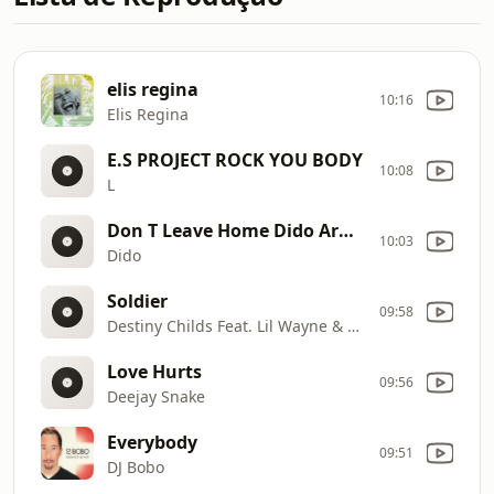
elis regina
10:16
Elis Regina
E.S PROJECT ROCK YOU BODY
10:08
L
Don T Leave Home Dido Armstrong
10:03
Dido
Soldier
09:58
Destiny Childs Feat. Lil Wayne & T.I.
Love Hurts
09:56
Deejay Snake
Everybody
09:51
DJ Bobo