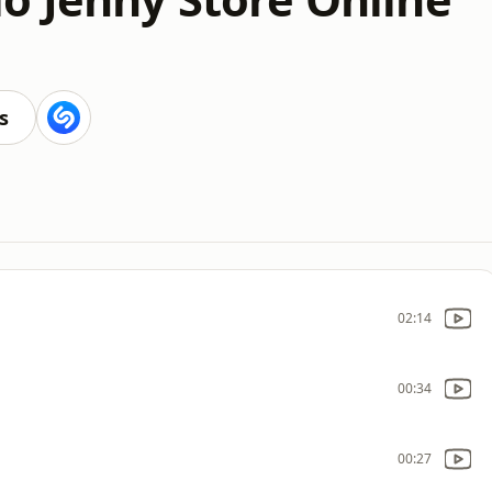
s
02:14
00:34
00:27