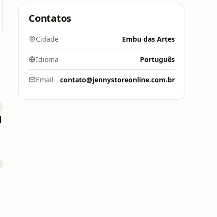
Contatos
Cidade
Embu das Artes
Idioma
Português
Email
contato@jennystoreonline.com.br
l