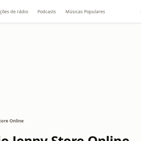
ções de rádio
Podcasts
Músicas Populares
tore Online
o Jenny Store Online