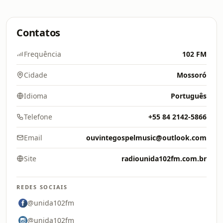
Contatos
Frequência
102 FM
Cidade
Mossoró
Idioma
Português
Telefone
+55 84 2142-5866
Email
ouvintegospelmusic@outlook.com
Site
radiounida102fm.com.br
REDES SOCIAIS
@unida102fm
@unida102fm