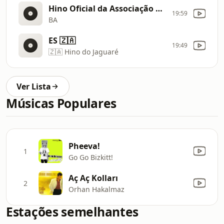
Hino Oficial da Associação Desportiva Jequié
19:59
BA
ES 🇿🇦
19:49
🇿🇦 Hino do Jaguaré
Ver Lista
Músicas Populares
Pheeva!
1
Go Go Bizkitt!
Aç Aç Kolları
2
Orhan Hakalmaz
Estações semelhantes