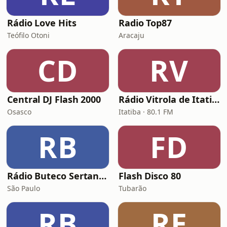
Rádio Love Hits
Radio Top87
Teófilo Otoni
Aracaju
CD
RV
Central DJ Flash 2000
Rádio Vitrola de Itatiba
Osasco
Itatiba · 80.1 FM
RB
FD
Rádio Buteco Sertanejo - São Paulo/ SP
Flash Disco 80
São Paulo
Tubarão
RB
RE