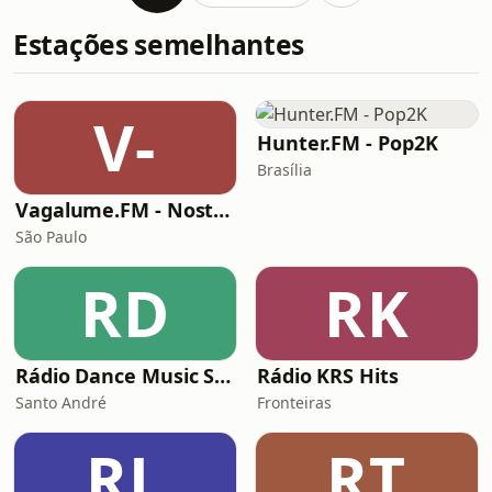
Estações semelhantes
V-
Hunter.FM - Pop2K
Brasília
Vagalume.FM - Nostalgia (anos 2000)
São Paulo
RD
RK
Rádio Dance Music Super Hits
Rádio KRS Hits
Santo André
Fronteiras
RL
RT