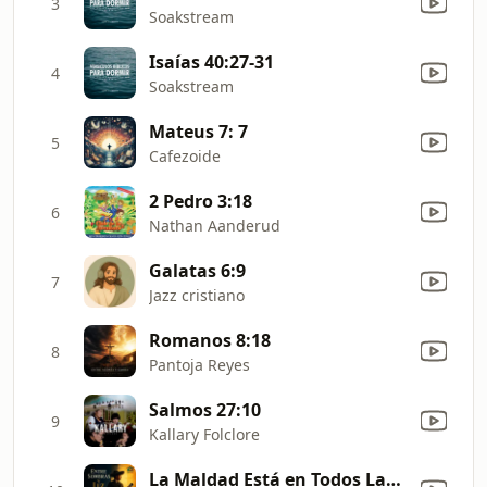
3
Soakstream
Isaías 40:27-31
4
Soakstream
Mateus 7: 7
5
Cafezoide
2 Pedro 3:18
6
Nathan Aanderud
Galatas 6:9
7
Jazz cristiano
Romanos 8:18
8
Pantoja Reyes
Salmos 27:10
9
Kallary Folclore
La Maldad Está en Todos Lados - Proverbios 6:16-19; Proverbios 10:12; Salmos 34:14