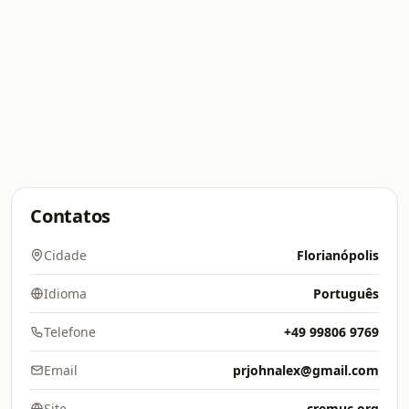
Contatos
Cidade
Florianópolis
Idioma
Português
Telefone
+49 99806 9769
Email
prjohnalex@gmail.com
Site
cremuc.org