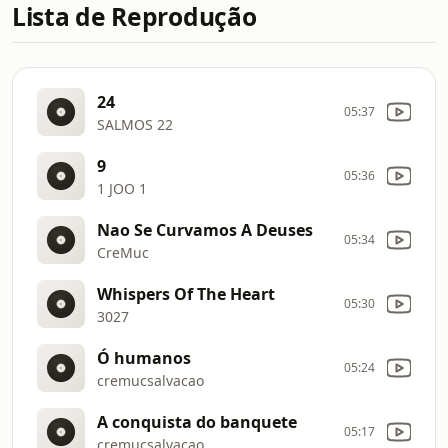
Lista de Reprodução
24
05:37
SALMOS 22
9
05:36
1 JOO 1
Nao Se Curvamos A Deuses
05:34
CreMuc
Whispers Of The Heart
05:30
3027
Ó humanos
05:24
cremucsalvacao
A conquista do banquete
05:17
cremucsalvacao