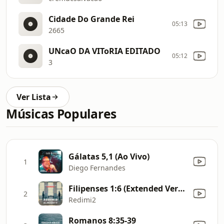
Cidade Do Grande Rei
05:13
2665
UNcaO DA VIToRIA EDITADO
05:12
3
Ver Lista
Músicas Populares
Gálatas 5,1 (Ao Vivo)
1
Diego Fernandes
Filipenses 1:6 (Extended Version) [feat. Almighty]
2
Redimi2
Romanos 8:35-39