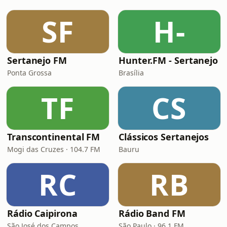
SF
H-
Sertanejo FM
Hunter.FM - Sertanejo
Ponta Grossa
Brasília
TF
CS
Transcontinental FM
Clássicos Sertanejos
Mogi das Cruzes · 104.7 FM
Bauru
RC
RB
Rádio Caipirona
Rádio Band FM
São José dos Campos
São Paulo · 96.1 FM