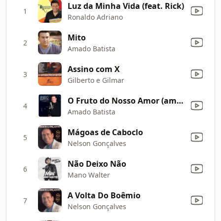
Luz da Minha Vida (feat. Rick)
1
Ronaldo Adriano
Mito
2
Amado Batista
Assino com X
3
Gilberto e Gilmar
O Fruto do Nosso Amor (amor Perfeito)
4
Amado Batista
Mágoas de Caboclo
5
Nelson Gonçalves
Não Deixo Não
6
Mano Walter
A Volta Do Boêmio
7
Nelson Gonçalves