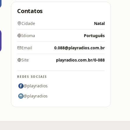
Contatos
Cidade
Natal
Idioma
Português
Email
0.088@playradios.com.br
Site
playradios.com.br/0-088
REDES SOCIAIS
@playradios
@playradios