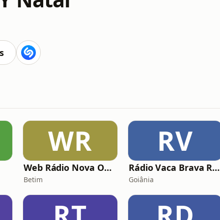
s
WR
RV
Web Rádio Nova Onda
Rádio Vaca Brava Rock
Betim
Goiânia
RT
RD