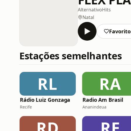
Alternativo
Hits
Natal
Favorito
Estações semelhantes
RL
RA
Rádio Luiz Gonzaga
Radio Am Brasil
Recife
Ananindeua
RD
RE