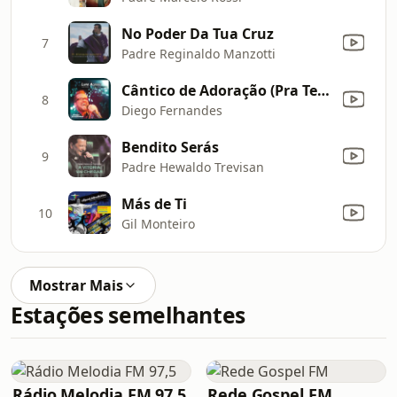
No Poder Da Tua Cruz
7
Padre Reginaldo Manzotti
Cântico de Adoração (Pra Te Adorar) [feat. Projeto Louvor Acústico, Lucimare, Cleiton Saraiva, Gil Monteiro & Aline Brasi] [Ao Vivo]
8
Diego Fernandes
Bendito Serás
9
Padre Hewaldo Trevisan
Más de Ti
10
Gil Monteiro
Mostrar Mais
Estações semelhantes
Rádio Melodia FM 97,5
Rede Gospel FM