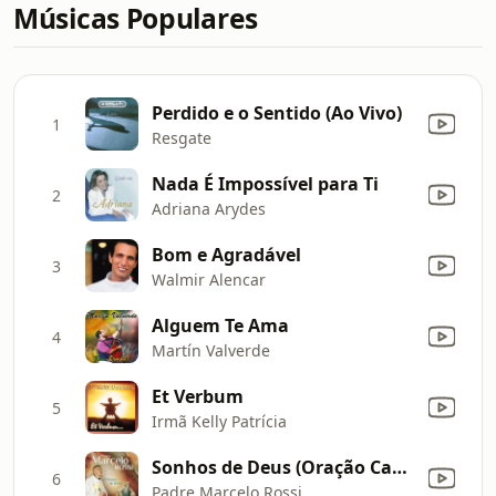
Músicas Populares
Perdido e o Sentido (Ao Vivo)
1
Resgate
Nada É Impossível para Ti
2
Adriana Arydes
Bom e Agradável
3
Walmir Alencar
Alguem Te Ama
4
Martín Valverde
Et Verbum
5
Irmã Kelly Patrícia
Sonhos de Deus (Oração Cap. 4)
6
Padre Marcelo Rossi