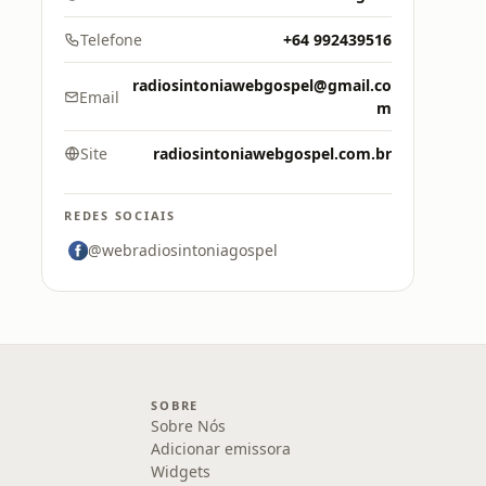
Telefone
+64 992439516
radiosintoniawebgospel@gmail.co
Email
m
Site
radiosintoniawebgospel.com.br
REDES SOCIAIS
@webradiosintoniagospel
SOBRE
Sobre Nós
Adicionar emissora
Widgets