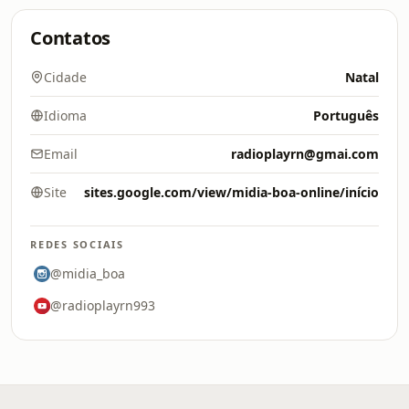
Contatos
Cidade
Natal
Idioma
Português
Email
radioplayrn@gmai.com
Site
sites.google.com/view/midia-boa-online/início
REDES SOCIAIS
@midia_boa
@radioplayrn993