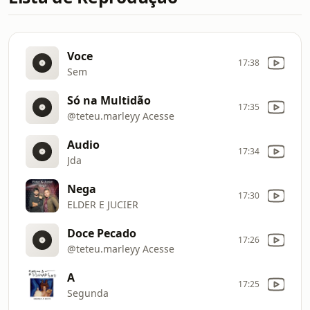
Voce
17:38
Sem
Só na Multidão
17:35
@teteu.marleyy Acesse
Audio
17:34
Jda
Nega
17:30
ELDER E JUCIER
Doce Pecado
17:26
@teteu.marleyy Acesse
A
17:25
Segunda