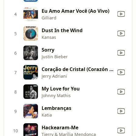
Eu Amo Amar Você (Ao Vivo)
4
Gilliard
Dust In the Wind
5
Kansas
Sorry
6
Justin Bieber
Coração de Cristal (Corazón de Cristal)
7
Jerry Adriani
My Love for You
8
Johnny Mathis
Lembranças
9
Katia
Hackearam-Me
10
Tierry & Marília Mendonça