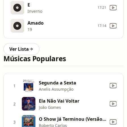
E
17:21
Inverno
Amado
17:14
19
Ver Lista
Músicas Populares
Segunda a Sexta
1
Anelis Assumpção
Ela Não Vai Voltar
2
João Gomes
O Show Já Terminou (Versão Remasterizada)
3
Roberto Carlos