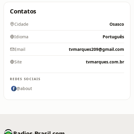
Contatos
Cidade
Osasco
Idioma
Português
Email
tvmarques209@gmail.com
Site
tvmarques.com.br
REDES SOCIAIS
@about
Radios-Brasil.com