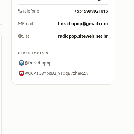
Telefone
+5519999921616
Email
fmradiopop@gmail.com
Site
radiopop.siteweb.net.br
REDES SOCIAIS
@fmradiopop
@UCAsG8YbsB2_YT0qB7zh8RZA