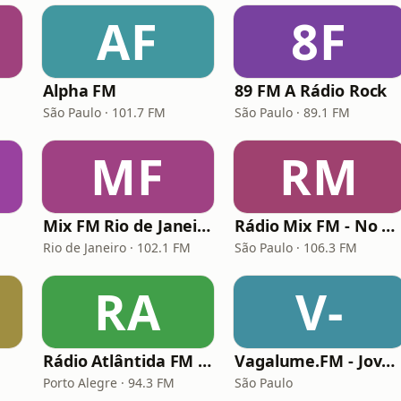
AF
8F
Alpha FM
89 FM A Rádio Rock
São Paulo · 101.7 FM
São Paulo · 89.1 FM
MF
RM
Mix FM Rio de Janeiro
Rádio Mix FM - No Break
Rio de Janeiro · 102.1 FM
São Paulo · 106.3 FM
RA
V-
Rádio Atlântida FM Porto Alegre
Vagalume.FM - Jovem Guarda
Porto Alegre · 94.3 FM
São Paulo