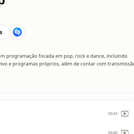
s
om programação focada em pop, rock e dance, incluindo
 vivo e programas próprios, além de contar com transmissã
00:43
00:40