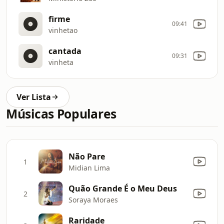
firme
09:41
vinhetao
cantada
09:31
vinheta
Ver Lista
Músicas Populares
Não Pare
1
Midian Lima
Quão Grande É o Meu Deus
2
Soraya Moraes
Raridade