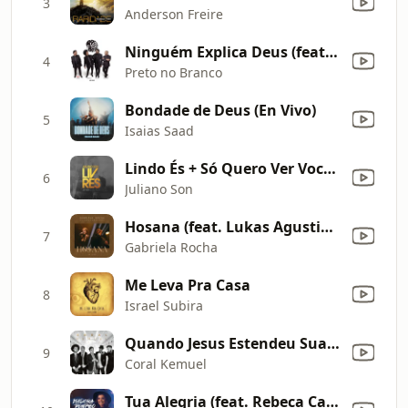
3
Anderson Freire
Ninguém Explica Deus (feat. Gabriela Rocha)
4
Preto no Branco
Bondade de Deus (En Vivo)
5
Isaias Saad
Lindo És + Só Quero Ver Você (Ao Vivo)
6
Juliano Son
Hosana (feat. Lukas Agustinho) [Ao Vivo]
7
Gabriela Rocha
Me Leva Pra Casa
8
Israel Subira
Quando Jesus Estendeu Sua Mão
9
Coral Kemuel
Tua Alegria (feat. Rebeca Carvalho) [Ao Vivo]