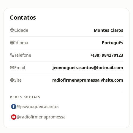
Contatos
Cidade
Montes Claros
Idioma
Português
Telefone
+(38) 984270123
Email
jeovnogueirasantos@hotmail.com
Site
radiofirmenapromessa.vhsite.com
REDES SOCIAIS
@jeovnogueirasantos
@radiofirmenapromessa