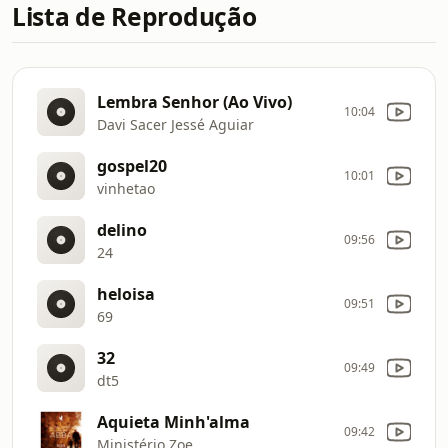
Lista de Reprodução
Lembra Senhor (Ao Vivo)
10:04
Davi Sacer Jessé Aguiar
gospel20
10:01
vinhetao
delino
09:56
24
heloisa
09:51
69
32
09:49
dt5
Aquieta Minh'alma
09:42
Ministério Zoe