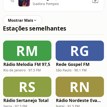
10
Isadora Pompeo
Mostrar Mais
Estações semelhantes
RM
RG
Rádio Melodia FM 97,5
Rede Gospel FM
Rio de Janeiro · 97.5 FM
São Paulo · 90.1 FM
RS
RN
Rádio Sertanejo Total
Rádio Nordeste Evangélica
Serra · 97.5 FM
Natal · 92.5 FM