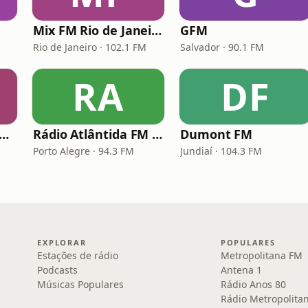
Mix FM Rio de Janeiro
GFM
Rio de Janeiro · 102.1 FM
Salvador · 90.1 FM
RA
DF
dio Mix FM - No Break
Rádio Atlântida FM Porto Alegre
Dumont FM
Porto Alegre · 94.3 FM
Jundiaí · 104.3 FM
EXPLORAR
POPULARES
Estações de rádio
Metropolitana FM
Podcasts
Antena 1
Músicas Populares
Rádio Anos 80
Rádio Metropolita