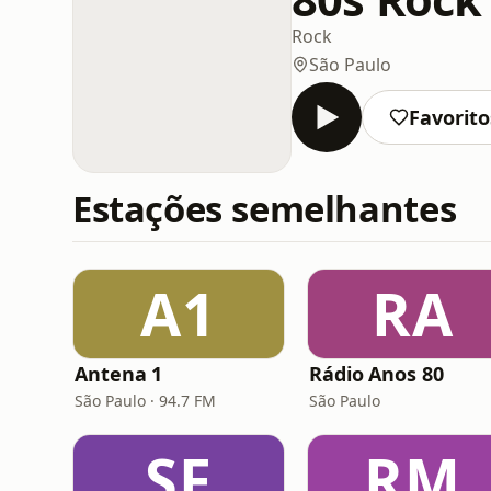
Rock
São Paulo
Favorito
Estações semelhantes
A1
RA
Antena 1
Rádio Anos 80
São Paulo · 94.7 FM
São Paulo
SF
RM