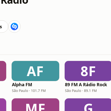
s
AF
8F
Alpha FM
89 FM A Rádio Rock
São Paulo · 101.7 FM
São Paulo · 89.1 FM
MF
G