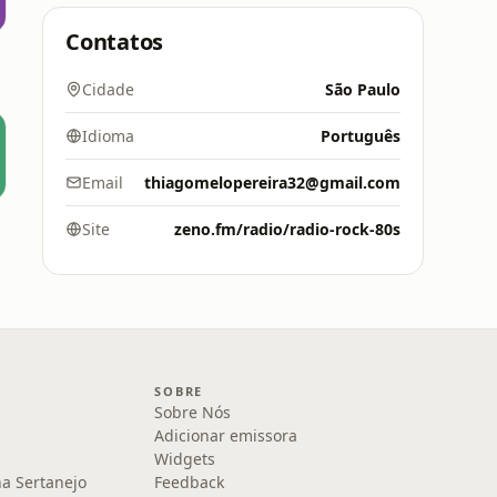
Contatos
Cidade
São Paulo
Idioma
Português
Email
thiagomelopereira32@gmail.com
Site
zeno.fm/radio/radio-rock-80s
SOBRE
Sobre Nós
Adicionar emissora
Widgets
na Sertanejo
Feedback