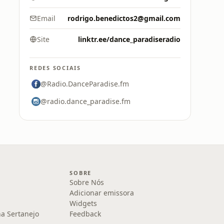
Email
rodrigo.benedictos2@gmail.com
Site
linktr.ee/dance_paradiseradio
REDES SOCIAIS
@Radio.DanceParadise.fm
@radio.dance_paradise.fm
SOBRE
Sobre Nós
Adicionar emissora
Widgets
na Sertanejo
Feedback