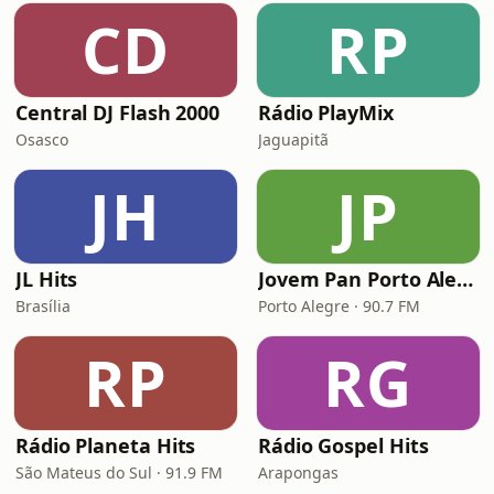
CD
RP
Central DJ Flash 2000
Rádio PlayMix
Osasco
Jaguapitã
JH
JP
JL Hits
Jovem Pan Porto Alegre
Brasília
Porto Alegre · 90.7 FM
RP
RG
Rádio Planeta Hits
Rádio Gospel Hits
São Mateus do Sul · 91.9 FM
Arapongas