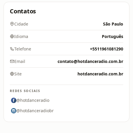
Contatos
Cidade
São Paulo
Idioma
Português
Telefone
+5511961081290
Email
contato@hotdanceradio.com.br
Site
hotdanceradio.com.br
REDES SOCIAIS
@hotdanceradio
@hotdanceradiobr