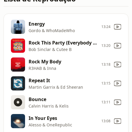
Energy
13:24
Gordo & WhoMadeWho
Rock This Party (Everybody Dance Now)
13:20
Bob Sinclar & Cutee B
Rock My Body
13:18
R3HAB & Inna
Repeat It
13:15
Martin Garrix & Ed Sheeran
Bounce
13:11
Calvin Harris & Kelis
In Your Eyes
13:08
Alesso & OneRepublic