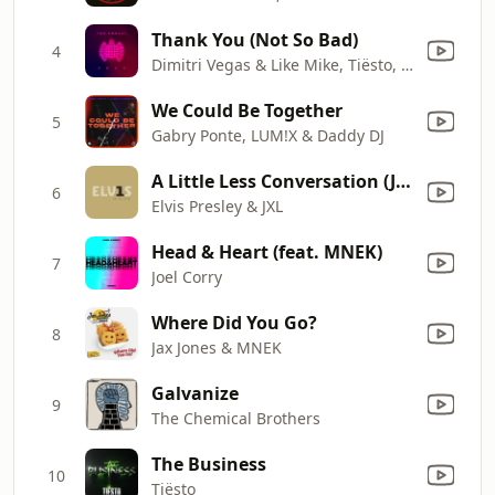
Thank You (Not So Bad)
4
Dimitri Vegas & Like Mike, Tiësto, Dido, W&W, Dimitri Vegas & Like Mike
We Could Be Together
5
Gabry Ponte, LUM!X & Daddy DJ
A Little Less Conversation (JXL Radio Edit Remix)
6
Elvis Presley & JXL
Head & Heart (feat. MNEK)
7
Joel Corry
Where Did You Go?
8
Jax Jones & MNEK
Galvanize
9
The Chemical Brothers
The Business
10
Tiësto