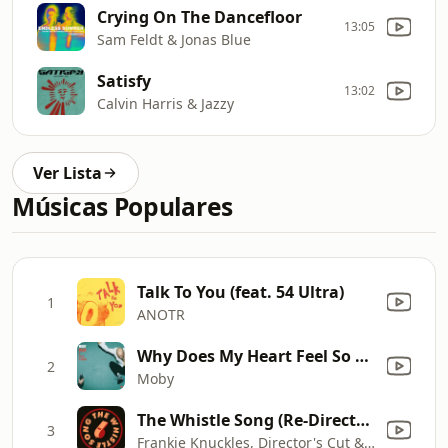
Crying On The Dancefloor
13:05
Sam Feldt & Jonas Blue
Satisfy
13:02
Calvin Harris & Jazzy
Ver Lista
Músicas Populares
Talk To You (feat. 54 Ultra)
1
ANOTR
Why Does My Heart Feel So Bad?
2
Moby
The Whistle Song (Re-Directed)
3
Frankie Knuckles, Director's Cut & Eric Kupper