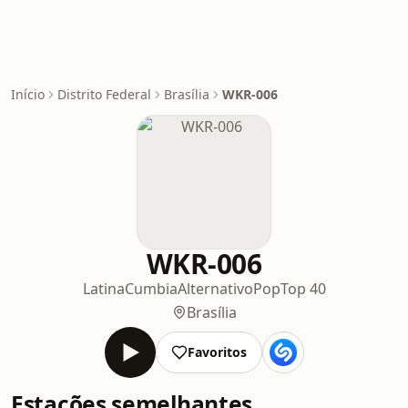
Início
Distrito Federal
Brasília
WKR-006
WKR-006
Latina
Cumbia
Alternativo
Pop
Top 40
Brasília
Favoritos
Estações semelhantes