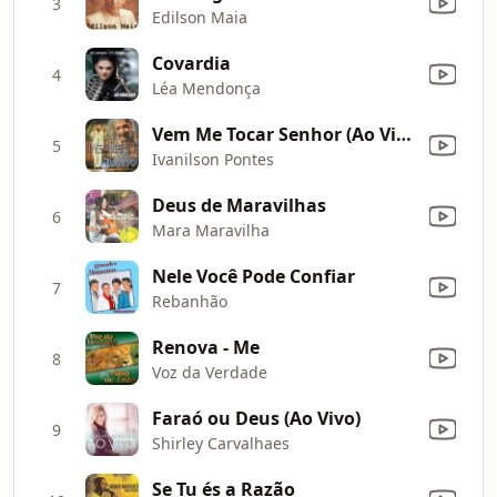
3
Edilson Maia
Covardia
4
Léa Mendonça
Vem Me Tocar Senhor (Ao Vivo)
5
Ivanilson Pontes
Deus de Maravilhas
6
Mara Maravilha
Nele Você Pode Confiar
7
Rebanhão
Renova - Me
8
Voz da Verdade
Faraó ou Deus (Ao Vivo)
9
Shirley Carvalhaes
Se Tu és a Razão