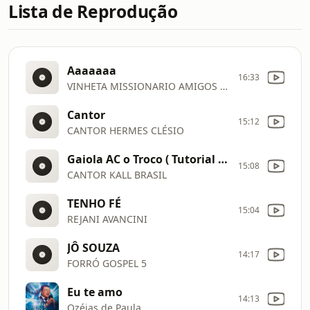
Lista de Reprodução
Aaaaaaa
16:33
VINHETA MISSIONARIO AMIGOS DE JESUS
Cantor
15:12
CANTOR HERMES CLÉSIO
Gaiola AC o Troco ( Tutorial Aula Piano / Teclado ) Especial 8K e 400
15:08
CANTOR KALL BRASIL
TENHO FÉ
15:04
REJANI AVANCINI
JÔ SOUZA
14:17
FORRÓ GOSPEL 5
Eu te amo
14:13
Ozéias de Paula