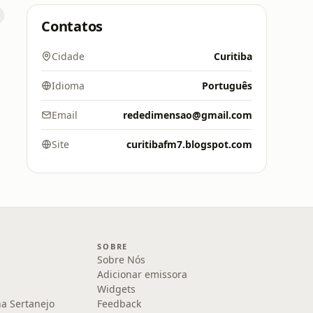
Contatos
Cidade
Curitiba
Idioma
Português
Email
rededimensao@gmail.com
Site
curitibafm7.blogspot.com
SOBRE
Sobre Nós
Adicionar emissora
Widgets
na Sertanejo
Feedback