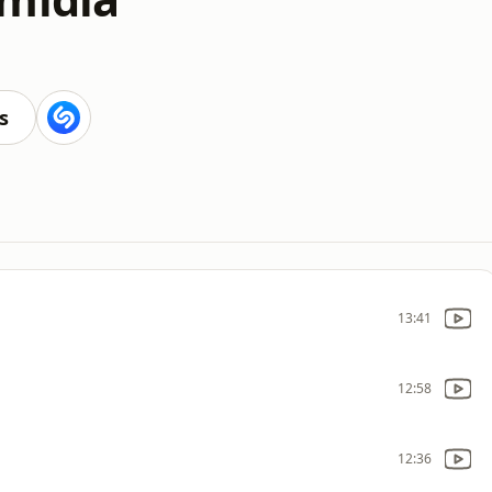
s
13:41
12:58
12:36