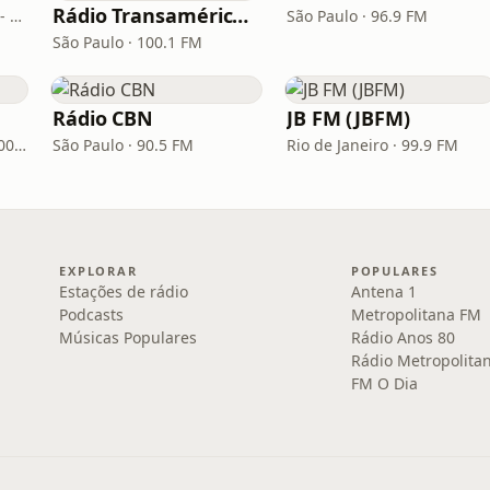
Rádio Transamérica (TMC)
Belo Horizonte · 95.7 FM - 610 AM
São Paulo · 96.9 FM
São Paulo · 100.1 FM
Rádio CBN
JB FM (JBFM)
Porto Alegre · 93.7 FM, 600 AM
São Paulo · 90.5 FM
Rio de Janeiro · 99.9 FM
EXPLORAR
POPULARES
Estações de rádio
Antena 1
Podcasts
Metropolitana FM
Músicas Populares
Rádio Anos 80
Rádio Metropolita
FM O Dia