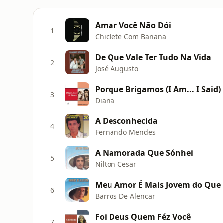
Amar Você Não Dói
1
Chiclete Com Banana
De Que Vale Ter Tudo Na Vida
2
José Augusto
Porque Brigamos (I Am... I Said)
3
Diana
A Desconhecida
4
Fernando Mendes
A Namorada Que Sónhei
5
Nilton Cesar
Meu Amor É Mais Jovem do Que
6
Barros De Alencar
Foi Deus Quem Féz Você
7