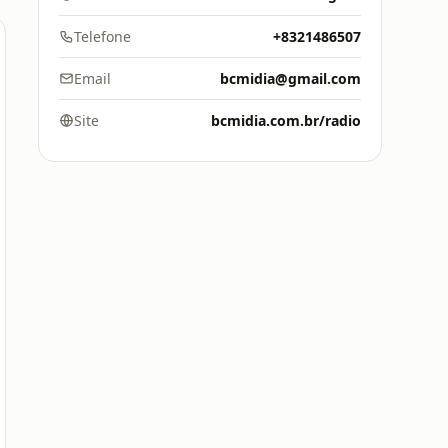
Telefone
+8321486507
Email
bcmidia@gmail.com
Site
bcmidia.com.br/radio