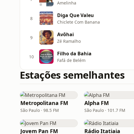
Amelinha
Diga Que Valeu
8
Chiclete Com Banana
Avôhai
9
Zé Ramalho
Filho da Bahia
10
Fafá de Belém
Estações semelhantes
Metropolitana FM
Alpha FM
São Paulo · 98.5 FM
São Paulo · 101.7 FM
Jovem Pan FM
Rádio Itatiaia