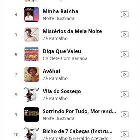
Minha Rainha
4
Noite Ilustrada
Mistérios da Meia Noite
5
Zé Ramalho
Diga Que Valeu
6
Chiclete Com Banana
Avôhai
7
Zé Ramalho
Vila do Sossego
8
Zé Ramalho
Sorrindo Por Tudo, Morrendo Por Nada
9
Noite Ilustrada
Bicho de 7 Cabeças (Instrumental)
10
Zé Ramalho & Geraldo Azevedo