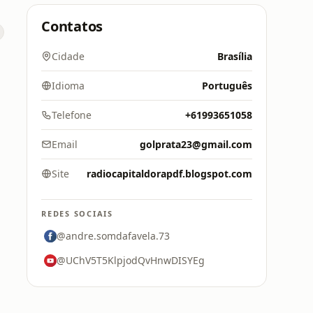
Contatos
Cidade
Brasília
Idioma
Português
Telefone
+61993651058
Email
golprata23@gmail.com
Site
radiocapitaldorapdf.blogspot.com
REDES SOCIAIS
@andre.somdafavela.73
@UChV5T5KlpjodQvHnwDISYEg