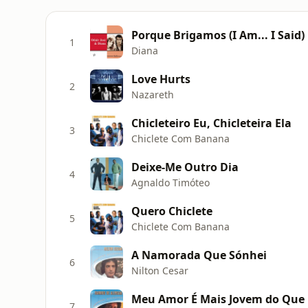
Porque Brigamos (I Am... I Said)
1
Diana
Love Hurts
2
Nazareth
Chicleteiro Eu, Chicleteira Ela
3
Chiclete Com Banana
Deixe-Me Outro Dia
4
Agnaldo Timóteo
Quero Chiclete
5
Chiclete Com Banana
A Namorada Que Sónhei
6
Nilton Cesar
Meu Amor É Mais Jovem do Que
7