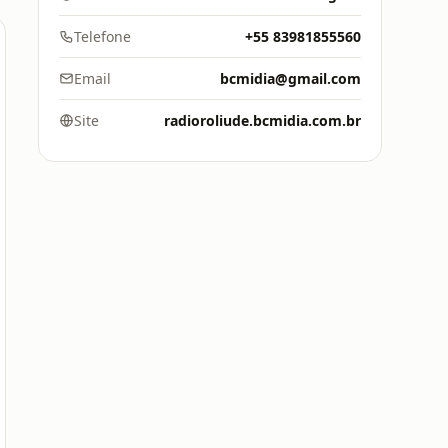
Telefone
+55 83981855560
Email
bcmidia@gmail.com
Site
radioroliude.bcmidia.com.br