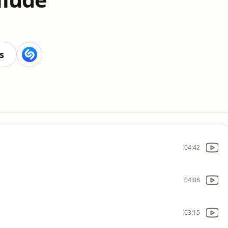
s
04:42
04:08
03:15