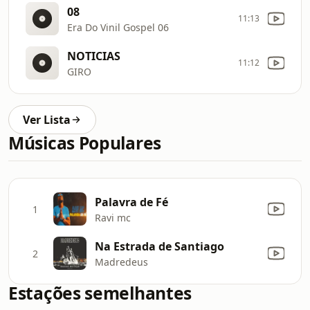
08
11:13
Era Do Vinil Gospel 06
NOTICIAS
11:12
GIRO
Ver Lista
Músicas Populares
Palavra de Fé
1
Ravi mc
Na Estrada de Santiago
2
Madredeus
Estações semelhantes