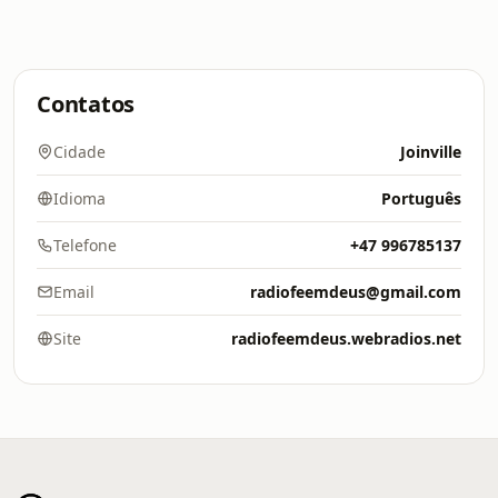
Contatos
Cidade
Joinville
Idioma
Português
Telefone
+47 996785137
Email
radiofeemdeus@gmail.com
Site
radiofeemdeus.webradios.net