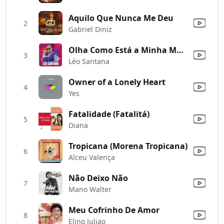
Aquilo Que Nunca Me Deu
2
Gabriel Diniz
Olha Como Está a Minha Mesa
3
Léo Santana
Owner of a Lonely Heart
4
Yes
Fatalidade (Fatalitá)
5
Diana
Tropicana (Morena Tropicana)
6
Alceu Valença
Não Deixo Não
7
Mano Walter
Meu Cofrinho De Amor
8
Elino Juliao