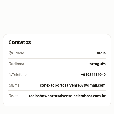
Contatos
Cidade
Vigia
Idioma
Português
Telefone
+91984414940
Email
conexaoportosalvense07@gmail.com
Site
radioshowportosalvense.belemhost.com.br