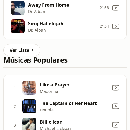
Away From Home
21:58
Dr Alban
Sing Hallelujah
21:54
Dr. Alban
Ver Lista
Músicas Populares
Like a Prayer
1
Madonna
The Captain of Her Heart
2
Double
Billie Jean
3
Michael Jackson