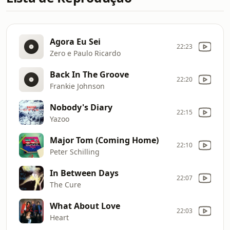
Agora Eu Sei
22:23
Zero e Paulo Ricardo
Back In The Groove
22:20
Frankie Johnson
Nobody's Diary
22:15
Yazoo
Major Tom (Coming Home)
22:10
Peter Schilling
In Between Days
22:07
The Cure
What About Love
22:03
Heart