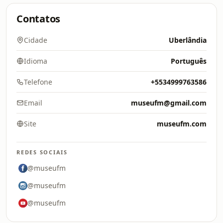
Contatos
Cidade
Uberlândia
Idioma
Português
Telefone
+5534999763586
Email
museufm@gmail.com
Site
museufm.com
REDES SOCIAIS
@museufm
@museufm
@museufm