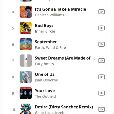
It's Gonna Take a Miracle
4
Deniece Williams
Bad Boys
5
Inner Circle
September
6
Earth, Wind & Fire
Sweet Dreams (Are Made of This)
7
Eurythmics
One of Us
8
Joan Osborne
Your Love
9
The Outfield
Desire (Dirty Sanchez Remix)
10
Gene Loves Jezebel