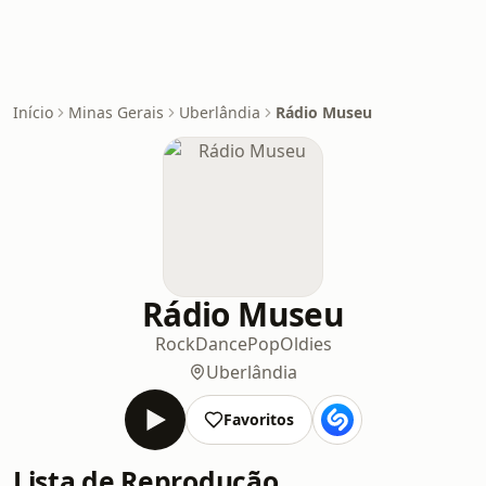
Início
Minas Gerais
Uberlândia
Rádio Museu
Rádio Museu
Rock
Dance
Pop
Oldies
Uberlândia
Favoritos
Lista de Reprodução