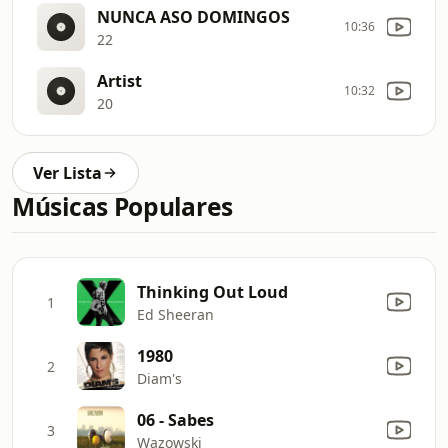
NUNCA ASO DOMINGOS
10:36
22
Artist
10:32
20
Ver Lista
Músicas Populares
Thinking Out Loud
1
Ed Sheeran
1980
2
Diam's
06 - Sabes
3
Wazowski