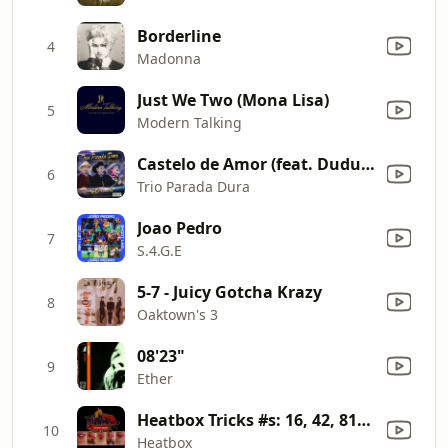
Borderline
4
Madonna
Just We Two (Mona Lisa)
5
Modern Talking
Castelo de Amor (feat. Duduca & Dalvan) [Ao Vivo]
6
Trio Parada Dura
Joao Pedro
7
S.4.G.E
5-7 - Juicy Gotcha Krazy
8
Oaktown's 3
08'23"
9
Ether
Heatbox Tricks #s: 16, 42, 81-93
10
Heatbox