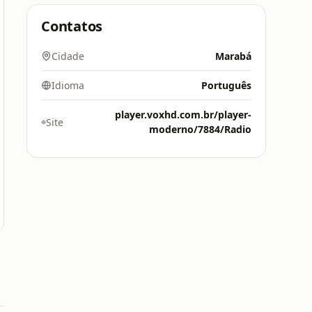
Contatos
Cidade
Marabá
Idioma
Português
player.voxhd.com.br/player-
Site
moderno/7884/Radio