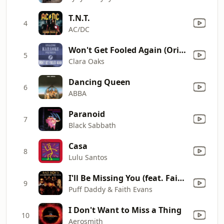
T.N.T.
4
AC/DC
Won't Get Fooled Again (Original Album Edit) [Premium Karaoke Version] [Originally Performed By The Who]
5
Clara Oaks
Dancing Queen
6
ABBA
Paranoid
7
Black Sabbath
Casa
8
Lulu Santos
I'll Be Missing You (feat. Faith Evans, 112)
9
Puff Daddy & Faith Evans
I Don't Want to Miss a Thing
10
Aerosmith