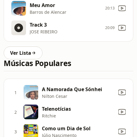
Meu Amor
20:13
Barros de Alencar
Track 3
20:09
JOSE RIBEIRO
Ver Lista
Músicas Populares
A Namorada Que Sónhei
1
Nilton Cesar
Telenotícias
2
Ritchie
Como um Dia de Sol
3
Júlio Nascimento