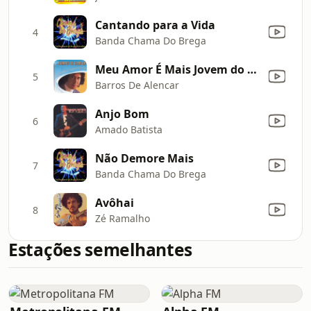
Cantando para a Vida
4
Banda Chama Do Brega
Meu Amor É Mais Jovem do Que Eu
5
Barros De Alencar
Anjo Bom
6
Amado Batista
Não Demore Mais
7
Banda Chama Do Brega
Avôhai
8
Zé Ramalho
Estações semelhantes