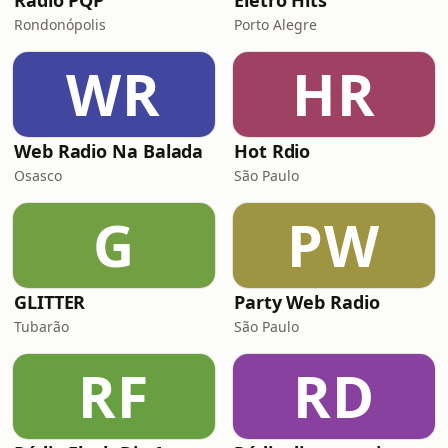
Rádio PQP
Eletro Hits
Rondonópolis
Porto Alegre
WR
HR
Web Radio Na Balada
Hot Rdio
Osasco
São Paulo
G
PW
GLITTER
Party Web Radio
Tubarão
São Paulo
RF
RD