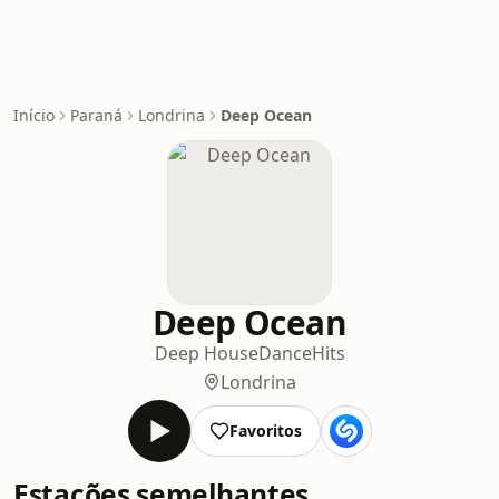
Início
Paraná
Londrina
Deep Ocean
Deep Ocean
Deep House
Dance
Hits
Londrina
Favoritos
Estações semelhantes