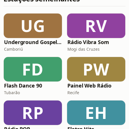
UG
RV
Underground Gospel Radio
Rádio Vibra Som
Camboriú
Mogi das Cruzes
FD
PW
Flash Dance 90
Painel Web Rádio
Tubarão
Recife
RP
EH