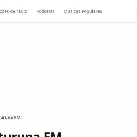
ções de rádio
Podcasts
Músicas Populares
ituruna FM
ituruna FM