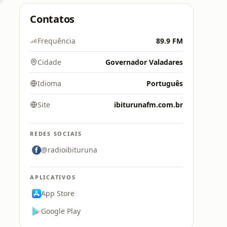
Contatos
Frequência
89.9 FM
Cidade
Governador Valadares
Idioma
Português
Site
ibiturunafm.com.br
REDES SOCIAIS
@radioibituruna
APLICATIVOS
App Store
Google Play