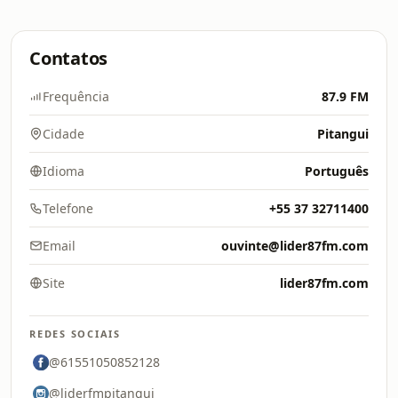
Contatos
Frequência
87.9 FM
Cidade
Pitangui
Idioma
Português
Telefone
+55 37 32711400
Email
ouvinte@lider87fm.com
Site
lider87fm.com
REDES SOCIAIS
@61551050852128
@liderfmpitangui