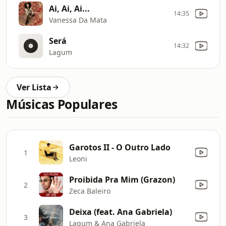
Ai, Ai, Ai...
14:35
Vanessa Da Mata
Será
14:32
Lagum
Ver Lista
Músicas Populares
Garotos II - O Outro Lado
1
Leoni
Proibida Pra Mim (Grazon)
2
Zeca Baleiro
Deixa (feat. Ana Gabriela)
3
Lagum & Ana Gabriela