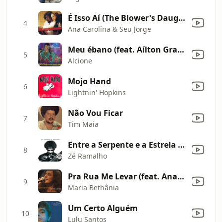
É Isso Aí (The Blower's Daughter) [Ao Vivo]
4
Ana Carolina & Seu Jorge
Meu ébano (feat. Aílton Graça) [Ao vivo]
5
Alcione
Mojo Hand
6
Lightnin' Hopkins
Não Vou Ficar
7
Tim Maia
Entre a Serpente e a Estrela (Amarillo By Money)
8
Zé Ramalho
Pra Rua Me Levar (feat. Ana Carolina) [Ao Vivo]
9
Maria Bethânia
Um Certo Alguém
10
Lulu Santos