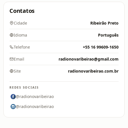
Contatos
Cidade
Ribeirão Preto
Idioma
Português
Telefone
+55 16 99609-1650
Email
radionovaribeirao@gmail.com
Site
radionovaribeirao.com.br
REDES SOCIAIS
@radionovaribeirao
@radionovaribeirao