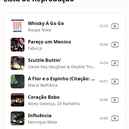
Whisky A Go Go
15:10
Roupa Nova
Pareço um Menino
14:56
Fabio Jr.
Scuttle Buttin'
14:54
Stevie Ray Vaughan & Double Trouble
A Flor e o Espinho (Citação: Sombras da Água)
14:51
Maria Bethânia
Coração Bobo
14:46
Alceu Valença, Zé Ramalho
Influência
14:40
Henrique Mota