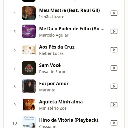
Meu Mestre (feat. Raul Gil)
4
Irmão Lázaro
Me Dá o Poder de Filho (Ao Vivo)
5
Marcelo Aguiar
Aos Pés da Cruz
6
Kleber Lucas
Sem Você
7
Rosa de Saron
Foi por Amor
8
Marante
Aquieta Minh'alma
9
Ministério Zoe
Hino da Vitória (Playback)
10
Cassiane