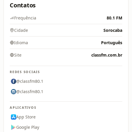
Contatos
Frequência
80.1 FM
Cidade
Sorocaba
Idioma
Português
Site
classfm.com.br
REDES SOCIAIS
@classfm80.1
@classfm80.1
APLICATIVOS
App Store
Google Play