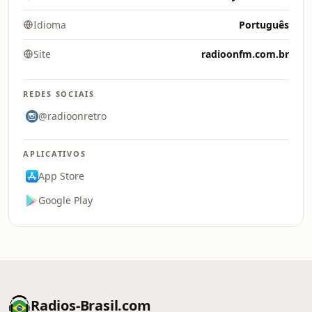
Idioma
Português
Site
radioonfm.com.br
REDES SOCIAIS
@radioonretro
APLICATIVOS
App Store
Google Play
Radios-Brasil.com