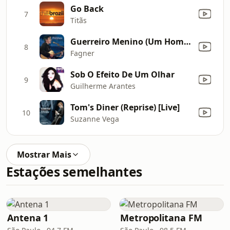
Go Back
7
Titãs
Guerreiro Menino (Um Homem Também Chora) [Ao Vivo]
8
Fagner
Sob O Efeito De Um Olhar
9
Guilherme Arantes
Tom's Diner (Reprise) [Live]
10
Suzanne Vega
Mostrar Mais
Estações semelhantes
Antena 1
Metropolitana FM