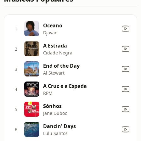
Oceano
1
Djavan
A Estrada
2
Cidade Negra
End of the Day
3
Al Stewart
A Cruz e a Espada
4
RPM
Sónhos
5
Jane Duboc
Dancin' Days
6
Lulu Santos