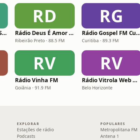
RD
RG
Rádio Saudade do Sertão
Rádio Deus É Amor Ribeirão Preto
Rádio Gospel FM Curi
Ribeirão Preto · 88.5 FM
Curitiba · 89.3 FM
RV
RV
Rádio Vinha FM
Rádio Vitrola Web Gospel
Goiânia · 91.9 FM
Belo Horizonte
EXPLORAR
POPULARES
Estações de rádio
Metropolitana FM
Podcasts
Antena 1