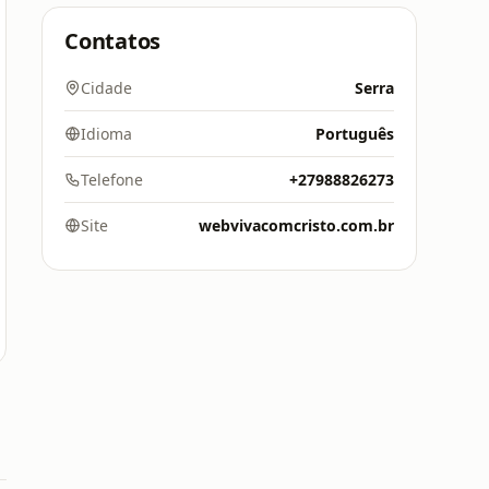
Contatos
Cidade
Serra
Idioma
Português
Telefone
+27988826273
Site
webvivacomcristo.com.br