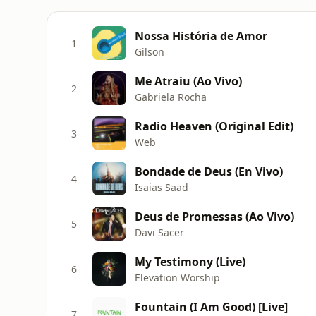
Nossa História de Amor
1
Gilson
Me Atraiu (Ao Vivo)
2
Gabriela Rocha
Radio Heaven (Original Edit)
3
Web
Bondade de Deus (En Vivo)
4
Isaias Saad
Deus de Promessas (Ao Vivo)
5
Davi Sacer
My Testimony (Live)
6
Elevation Worship
Fountain (I Am Good) [Live]
7