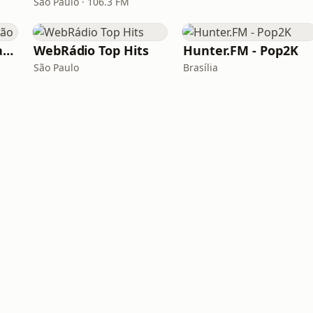
São Paulo · 106.3 FM
Rádio Sucesso Catalão
WebRádio Top Hits
Hunter.FM - Pop2K
São Paulo
Brasília