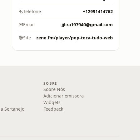
Telefone
+12991414762
Email
jjlira197940@gmail.com
Site
zeno.fm/player/pop-toca-tudo-web
SOBRE
Sobre Nós
Adicionar emissora
Widgets
na Sertanejo
Feedback