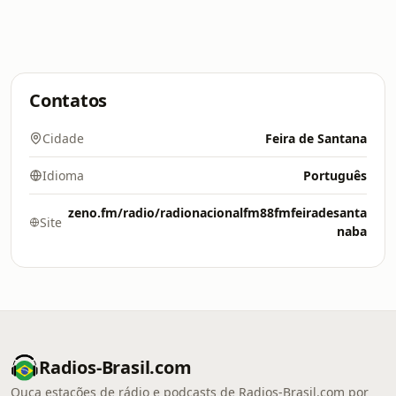
Contatos
Cidade
Feira de Santana
Idioma
Português
zeno.fm/radio/radionacionalfm88fmfeiradesanta
Site
naba
Radios-Brasil.com
Ouça estações de rádio e podcasts de Radios-Brasil.com por