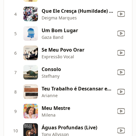
Que Ele Cresça (Humildade) [Ao Vivo]
4
Deigma Marques
Um Bom Lugar
5
Gaza Band
Se Meu Povo Orar
6
Expressão Vocal
Consolo
7
Stefhany
Teu Trabalho é Descansar em Mim (Não Tenhas Sobre Ti) [feat. Marcela Tais] [Ao Vivo]
8
Arianne
Meu Mestre
9
Milena
Águas Profundas (Live)
10
Tony Allysson