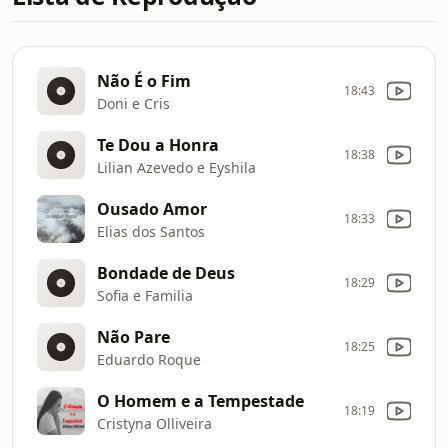
Não É o Fim
18:43
Doni e Cris
Te Dou a Honra
18:38
Lilian Azevedo e Eyshila
Ousado Amor
18:33
Elias dos Santos
Bondade de Deus
18:29
Sofia e Familia
Não Pare
18:25
Eduardo Roque
O Homem e a Tempestade
18:19
Cristyna Olliveira