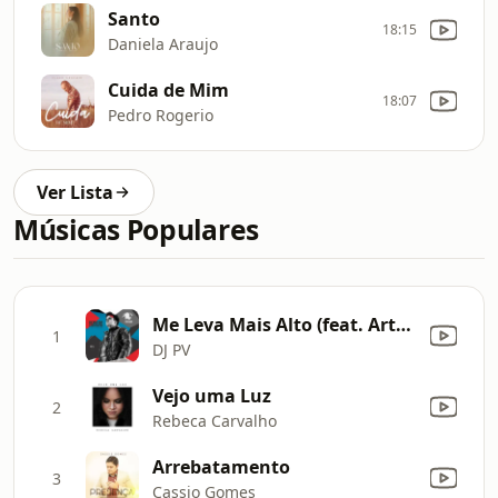
Santo
18:15
Daniela Araujo
Cuida de Mim
18:07
Pedro Rogerio
Ver Lista
Músicas Populares
Me Leva Mais Alto (feat. Arthur Henrique & John Stecca)
1
DJ PV
Vejo uma Luz
2
Rebeca Carvalho
Arrebatamento
3
Cassio Gomes