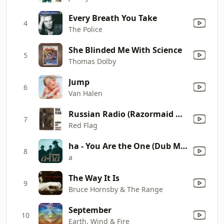
Every Breath You Take
4
The Police
She Blinded Me With Science
5
Thomas Dolby
Jump
6
Van Halen
Russian Radio (Razormaid Dub)
7
Red Flag
ha - You Are the One (Dub Mix Edit)
8
a
The Way It Is
9
Bruce Hornsby & The Range
September
10
Earth, Wind & Fire