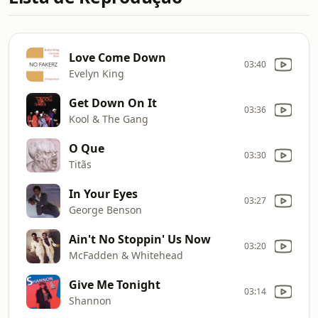
Love Come Down
03:40
Evelyn King
Get Down On It
03:36
Kool & The Gang
O Que
03:30
Titãs
In Your Eyes
03:27
George Benson
Ain't No Stoppin' Us Now
03:20
McFadden & Whitehead
Give Me Tonight
03:14
Shannon