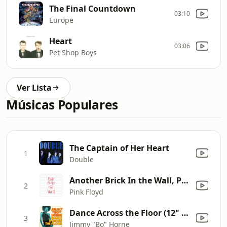
The Final Countdown
03:10
Europe
Heart
03:06
Pet Shop Boys
Ver Lista
Músicas Populares
The Captain of Her Heart
1
Double
Another Brick In the Wall, Pt. 2
2
Pink Floyd
Dance Across the Floor (12" Mix)
3
Jimmy "Bo" Horne