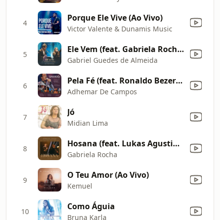
Porque Ele Vive (Ao Vivo)
4
Victor Valente & Dunamis Music
Ele Vem (feat. Gabriela Rocha) [Ao Vivo]
5
Gabriel Guedes de Almeida
Pela Fé (feat. Ronaldo Bezerra) [Acústico ao Vivo]
6
Adhemar De Campos
Jó
7
Midian Lima
Hosana (feat. Lukas Agustinho) [Ao Vivo]
8
Gabriela Rocha
O Teu Amor (Ao Vivo)
9
Kemuel
Como Águia
10
Bruna Karla