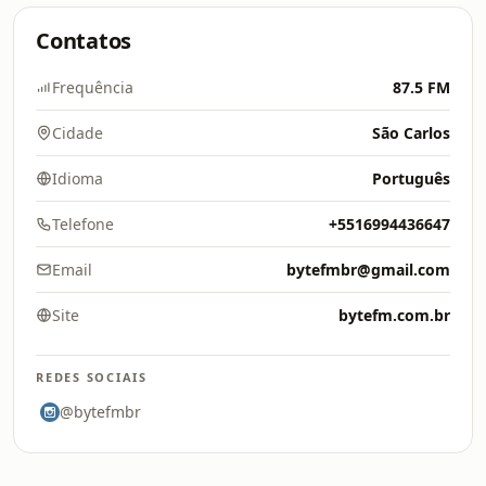
Contatos
Frequência
87.5 FM
Cidade
São Carlos
Idioma
Português
Telefone
+5516994436647
Email
bytefmbr@gmail.com
Site
bytefm.com.br
REDES SOCIAIS
@bytefmbr