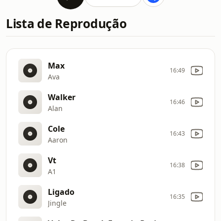
Lista de Reprodução
Max
16:49
Ava
Walker
16:46
Alan
Cole
16:43
Aaron
Vt
16:38
A1
Ligado
16:35
Jingle