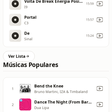
Volta De Break Energia Positiva
15:59
I9
Portal
15:57
C3
De
15:24
Sinal
Ver Lista
Músicas Populares
Bend the Knee
1
Bruno Martini, IZA & Timbaland
Dance The Night (From Barbie The Album)
2
Dua Lipa