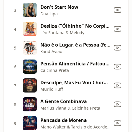
Don't Start Now
3
Dua Lipa
Desliza ("Ólhinho" No Corpinho)
4
Léo Santana & Melody
Não é o Lugar, é a Pessoa (feat. Henrique & Juliano)
5
Xand Avião
Pensão Alimentícia / Faltou o Leite Ninho
6
Calcinha Preta
Desculpe, Mas Eu Vou Chorar / É Tarde Demais
7
Murilo Huff
A Gente Combinava
8
Marlus Viana & Calcinha Preta
Pancada de Morena
9
Mano Walter & Tarcísio do Acordeon