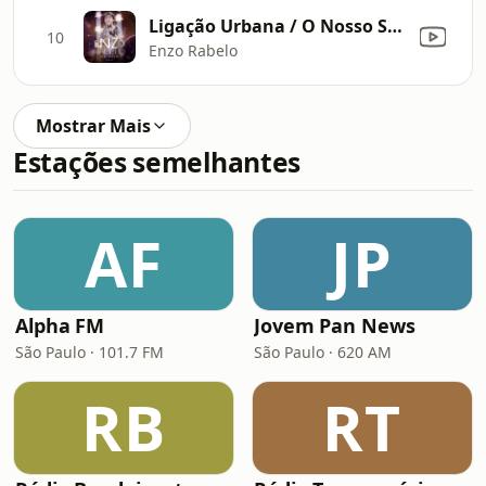
Ligação Urbana / O Nosso Santo Bateu / Dona Maria
10
Enzo Rabelo
Mostrar Mais
Estações semelhantes
AF
JP
Alpha FM
Jovem Pan News
São Paulo · 101.7 FM
São Paulo · 620 AM
RB
RT