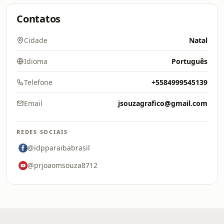
Contatos
Cidade
Natal
Idioma
Português
Telefone
+5584999545139
Email
jsouzagrafico@gmail.com
REDES SOCIAIS
@idpparaibabrasil
@prjoaomsouza8712