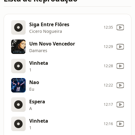
Siga Entre Flôres
12:35
Cicero Nogueira
Um Novo Vencedor
12:29
Damares
Vinheta
12:28
1
Nao
12:22
Eu
Espera
12:17
A
Vinheta
12:16
1