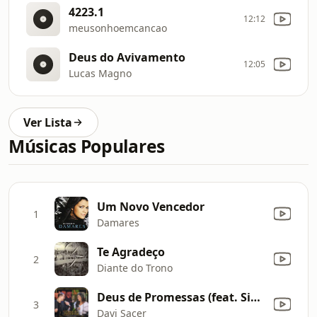
4223.1
12:12
meusonhoemcancao
Deus do Avivamento
12:05
Lucas Magno
Ver Lista
Músicas Populares
Um Novo Vencedor
1
Damares
Te Agradeço
2
Diante do Trono
Deus de Promessas (feat. Simone Mendes) [Ao Vivo]
3
Davi Sacer