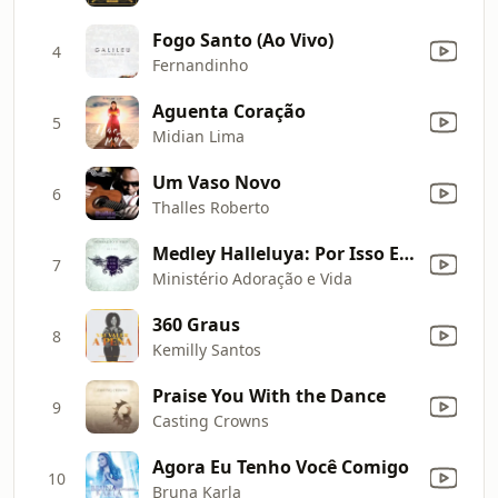
Fogo Santo (Ao Vivo)
4
Fernandinho
Aguenta Coração
5
Midian Lima
Um Vaso Novo
6
Thalles Roberto
Medley Halleluya: Por Isso Eu Te Louvo / Bom e Agradavel / Deus É Bom e Fiel (Ao Vivo)
7
Ministério Adoração e Vida
360 Graus
8
Kemilly Santos
Praise You With the Dance
9
Casting Crowns
Agora Eu Tenho Você Comigo
10
Bruna Karla